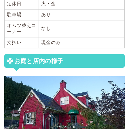
定休日
火・金
駐車場
あり
オムツ替えコ
なし
ーナー
支払い
現金のみ
お庭と店内の様子