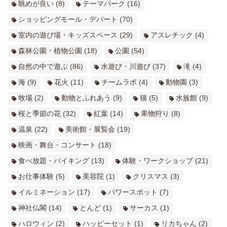
眺めが良い
(8)
テーマパーク
(16)
ショッピングモール・デパート
(70)
室内の遊び場・キッズスペース
(29)
アスレチック
(4)
森林公園・植物公園
(18)
公園
(54)
自然の中で遊ぶ
(86)
水遊び・川遊び
(37)
滝
(4)
海
(9)
花火
(11)
チームラボ
(4)
動物園
(3)
牧場
(2)
動物とふれあう
(9)
猫
(5)
水族館
(9)
桜と季節の花
(32)
紅葉
(14)
果物狩り
(8)
温泉
(22)
美術館・展覧会
(19)
映画・舞台・コンサート
(18)
食べ放題・バイキング
(13)
体験・ワークショップ
(21)
お仕事体験
(5)
美容院
(1)
クリスマス
(3)
イルミネーション
(17)
パワースポット
(7)
神社仏閣
(14)
とんど
(1)
サーカス
(1)
ハロウィン
(2)
ハッピーセット
(1)
リカちゃん
(2)