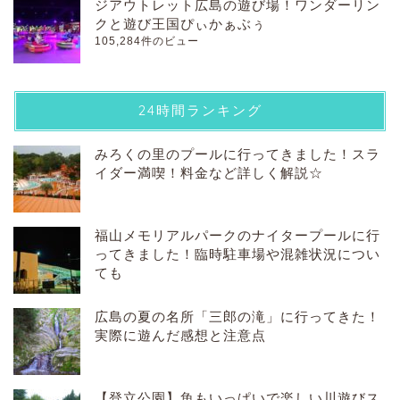
ジアウトレット広島の遊び場！ワンダーリン
クと遊び王国ぴぃかぁぶぅ
105,284件のビュー
24時間ランキング
みろくの里のプールに行ってきました！スラ
イダー満喫！料金など詳しく解説☆
福山メモリアルパークのナイタープールに行
ってきました！臨時駐車場や混雑状況につい
ても
広島の夏の名所「三郎の滝」に行ってきた！
実際に遊んだ感想と注意点
【登立公園】魚もいっぱいで楽しい川遊びス