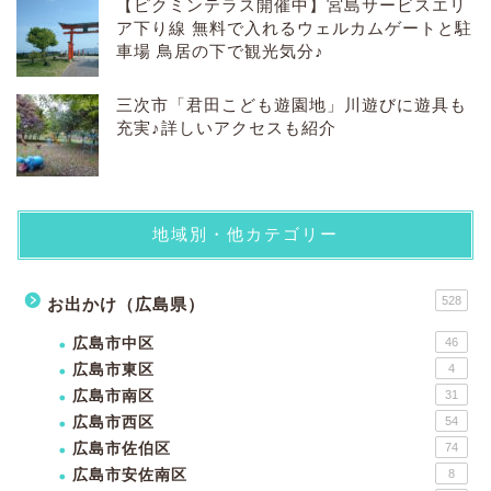
【ピクミンテラス開催中】宮島サービスエリ
ア下り線 無料で入れるウェルカムゲートと駐
車場 鳥居の下で観光気分♪
三次市「君田こども遊園地」川遊びに遊具も
充実♪詳しいアクセスも紹介
地域別・他カテゴリー
528
お出かけ（広島県）
広島市中区
46
広島市東区
4
広島市南区
31
広島市西区
54
広島市佐伯区
74
広島市安佐南区
8