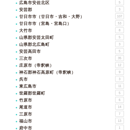
広島市安佐北区
5
安芸郡
3
廿日市市（廿日市・吉和・大野）
107
廿日市市（宮島・宮島口）
53
大竹市
8
山県郡安芸太田町
5
山県郡北広島町
3
安芸高田市
5
三次市
35
庄原市（帝釈峡）
12
神石郡神石高原町（帝釈峡）
9
呉市
3
東広島市
11
世羅郡世羅町
5
竹原市
6
尾道市
14
三原市
7
福山市
13
府中市
1