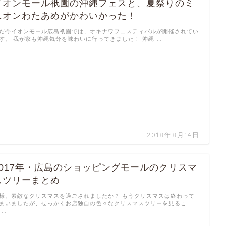
イオンモール祇園の沖縄フェスと、夏祭りのミ
ニオンわたあめがかわいかった！
だ今イオンモール広島祇園では、オキナワフェスティバルが開催されてい
す。 我が家も沖縄気分を味わいに行ってきました！ 沖縄 …
2018年8月14日
2017年・広島のショッピングモールのクリスマ
スツリーまとめ
様、素敵なクリスマスを過ごされましたか？ もうクリスマスは終わって
まいましたが、せっかくお店独自の色々なクリスマスツリーを見るこ
 …