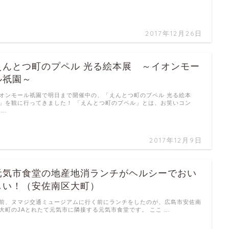
2017年12月26日
えんとつ町のプペル 光る絵本展 ～イオンモー
ル祇園～
オンモール祇園で明日まで開催中の、「えんとつ町のプペル 光る絵本
」を観に行ってきました！ 「えんとつ町のプペル」とは、お笑いコン
 …
2017年12月9日
元気市食堂の地産地消ランチがヘルシーでおい
しい！（安佐南区大町）
前、ヌマジ交通ミュージアムに行く前にランチをしたのが、広島市安佐南
大町のJAとれたて元気市に隣接する元気市食堂です。 ここ …