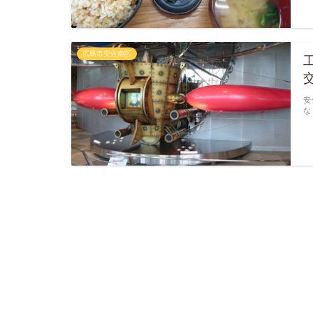
広島市安佐南区
安
な