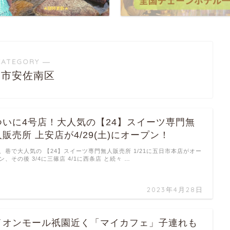
CATEGORY ―
島市安佐南区
ついに4号店！大人気の【24】スイーツ専門無
人販売所 上安店が4/29(土)にオープン！
、巷で大人気の 【24】スイーツ専門無人販売所 1/21に五日市本店がオー
ン、その後 3/4に三篠店 4/1に西条店 と続々 …
2023年4月28日
イオンモール祇園近く「マイカフェ」子連れも