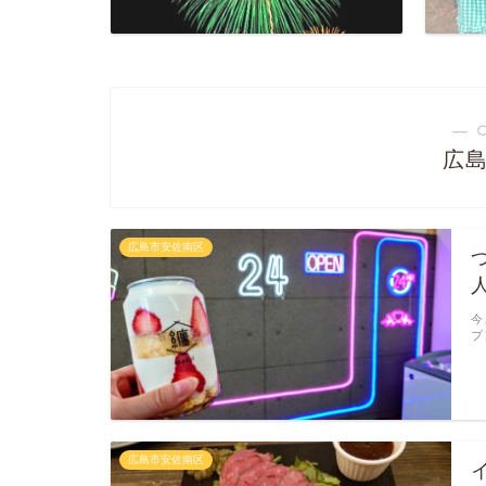
― 
広
広島市安佐南区
今
プ
広島市安佐南区