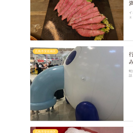
イ
ェ
広島市安佐南区
蛇
話
広島市安佐南区