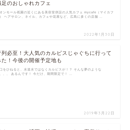
満足のおしゃれカフェ
オンモール祇園の近くにある美容室併設の人気カフェ mycafe（マイカフ
） ヘアサロン、ネイル、カフェや花屋など、広島に多くの店舗 …
2022年1月30日
行列必至！大人気のカルピスじゃぐちに行って
みた！今後の開催予定地も
口をひねると、水道水ではなくカルピスが！？ そんな夢のような
、、、 あるんです！ 今だけ、期間限定で！ …
2019年3月22日