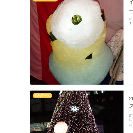
た
ま
広島市中区
皆
し
と