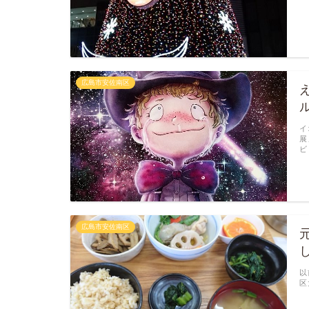
広島市安佐南区
イ
展
ビ
広島市安佐南区
以
区