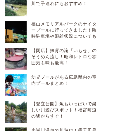
川で子連れにもおすすめ！
福山メモリアルパークのナイタ
ープールに行ってきました！臨
時駐車場や混雑状況についても
【閉店】妹背の滝「いもせ」の
そうめん流し！昭和レトロな雰
囲気も味も最高！
幼児プールがある広島県内の室
内プールまとめ！
【登立公園】魚もいっぱいで楽
しい川遊びスポット！福富町道
の駅からすぐ！
小瀬川温泉で川遊び！露天風呂