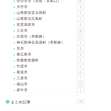
廿日市市（宮島・宮島口）
53
大竹市
8
山県郡安芸太田町
5
山県郡北広島町
3
安芸高田市
5
三次市
35
庄原市（帝釈峡）
12
神石郡神石高原町（帝釈峡）
9
呉市
3
東広島市
11
世羅郡世羅町
5
竹原市
6
尾道市
14
三原市
7
福山市
13
府中市
1
まとめ記事
35