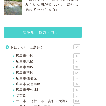
みたいな川が楽しいよ！帰りは
温泉であったまる♪
地域別・他カテゴリー
お出かけ（広島県）
528
広島市中区
46
広島市東区
4
広島市南区
31
広島市西区
54
広島市佐伯区
74
広島市安佐南区
8
広島市安佐北区
5
安芸郡
3
廿日市市（廿日市・吉和・大野）
107