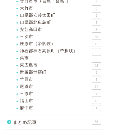
廿日市市（宮島・宮島口）
53
大竹市
8
山県郡安芸太田町
5
山県郡北広島町
3
安芸高田市
5
三次市
35
庄原市（帝釈峡）
12
神石郡神石高原町（帝釈峡）
9
呉市
3
東広島市
11
世羅郡世羅町
5
竹原市
6
尾道市
14
三原市
7
福山市
13
府中市
1
まとめ記事
35