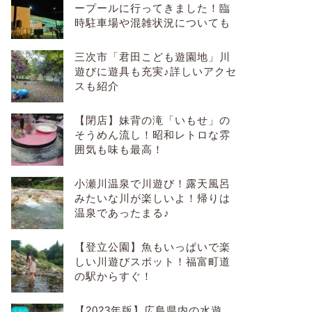
ープールに行ってきました！臨
時駐車場や混雑状況についても
三次市「君田こども遊園地」川
遊びに遊具も充実♪詳しいアクセ
スも紹介
【閉店】妹背の滝「いもせ」の
そうめん流し！昭和レトロな雰
囲気も味も最高！
小瀬川温泉で川遊び！露天風呂
みたいな川が楽しいよ！帰りは
温泉であったまる♪
【登立公園】魚もいっぱいで楽
しい川遊びスポット！福富町道
の駅からすぐ！
【2023年版】広島県内の水遊