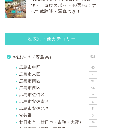
び・川遊びスポット40選+α！す
べて体験談・写真つき！
地域別・他カテゴリー
お出かけ（広島県）
528
広島市中区
46
広島市東区
4
広島市南区
31
広島市西区
54
広島市佐伯区
74
広島市安佐南区
8
広島市安佐北区
5
安芸郡
3
廿日市市（廿日市・吉和・大野）
107