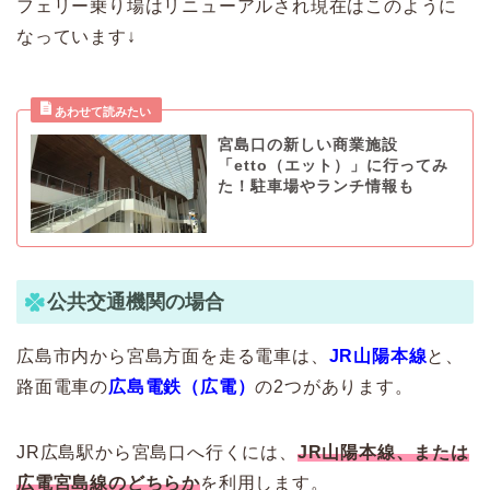
フェリー乗り場はリニューアルされ現在はこのように
なっています↓
宮島口の新しい商業施設
「etto（エット）」に行ってみ
た！駐車場やランチ情報も
公共交通機関の場合
広島市内から宮島方面を走る電車は、
JR山陽本線
と、
路面電車の
広島電鉄（広電）
の2つがあります。
JR広島駅から宮島口へ行くには、
JR山陽本線、または
広電宮島線のどちらか
を利用します。