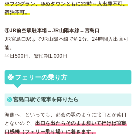
※フジグラン、ゆめタウンともに22時～入出庫不可。
宿泊不可。
④JR前空駅駐車場→JR山陽本線→宮島口
JR宮島口駅までJR山陽本線で約2分。24時間入出庫可
能。
平日500円、繁忙期1,000円
フェリーの乗り方
宮島口駅で電車を降りたら
海側へ、といっても、
都会の駅のように北口とか南口
とないので、
出口を出たらそのまま歩いて行けば
宮島
口桟橋（フェリー乗り場）に着きます。