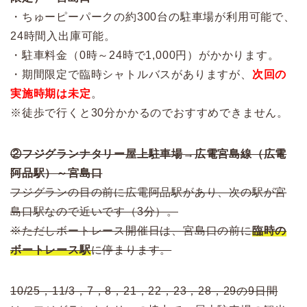
・ちゅーピーパークの約300台の駐車場が利用可能で、
24時間入出庫可能。
・駐車料金（0時～24時で1,000円）がかかります。
・期間限定で臨時シャトルバスがありますが、
次回の
実施時期は未定
。
※徒歩で行くと30分かかるのでおすすめできません。
②フジグランナタリー屋上駐車場→広電宮島線（広電
阿品駅）～宮島口
フジグランの目の前に広電阿品駅があり、次の駅が宮
島口駅なので近いです（3分）。
※ただしボートレース開催日は、宮島口の前に
臨時の
ボートレース駅
に停まります。
10/25，11/3，7，8，21，22，23，28，29の9日間