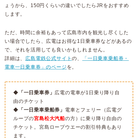
ょうから、
150円くらいの違いでしたら
JRをおすすめ
します。
ただ、時間に余裕もあって広島市内を観光し尽くした
い場合でしたら、広電はお得な1日乗車券などがあるの
で、それを活用しても良いかもしれません。
詳細は、
広島電鉄公式サイト
の、
「一日乗車乗船券・
電車一日乗車券」のページ
を。
◆
「一日乗車券」
広電の電車が1日乗り降り自
由のチケット
◆
「一日乗車乗船券」
電車とフェリー（広電グ
ループの
宮島松大汽船
の方）に乗り降り自由の
チケット。宮島ロープウエーの割引特典もあり
ます。