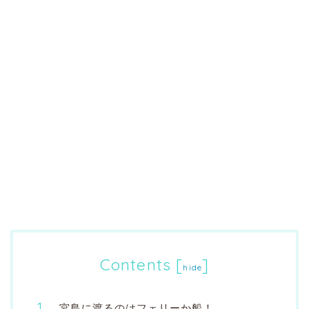
Contents
[
]
hide
宮島に渡るのはフェリーか船！