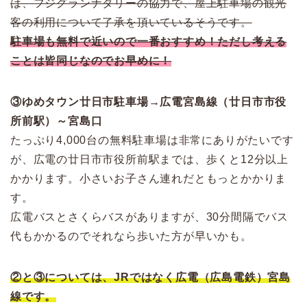
は、フジグランナタリーの協力で、屋上駐車場の観光
客の利用について了承を頂いているそうです。
駐車場も無料で近いので一番おすすめ！ただし考える
ことは皆同じなのでお早めに！
③ゆめタウン廿日市駐車場→広電宮島線（廿日市市役
所前駅）～宮島口
たっぷり4,000台の無料駐車場は非常にありがたいです
が、広電の廿日市市役所前駅までは、歩くと12分以上
かかります。小さいお子さん連れだともっとかかりま
す。
広電バスとさくらバスがありますが、30分間隔でバス
代もかかるのでそれなら歩いた方が早いかも。
②と③については、JRではなく広電（広島電鉄）宮島
線です。