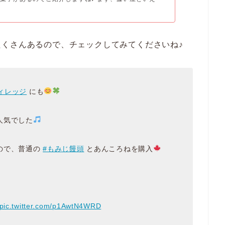
くさんあるので、チェックしてみてくださいね♪
ィレッジ
にも
人気でした
ので、普通の
#もみじ饅頭
とあんころねを購入
pic.twitter.com/p1AwtN4WRD