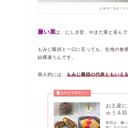
記事内に商品プロ
藤い屋
は、にしき堂、やまだ屋と並んで
もみじ饅頭と一口に言っても、
生地の食
結構違うんです。
個人的には、
もみじ饅頭の代表ともいえ
お土産に
ゅう＆目
前回は、藤
気に入りのお