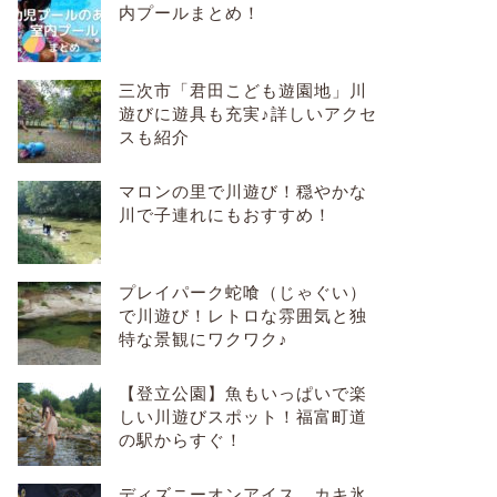
内プールまとめ！
三次市「君田こども遊園地」川
遊びに遊具も充実♪詳しいアクセ
スも紹介
マロンの里で川遊び！穏やかな
川で子連れにもおすすめ！
プレイパーク蛇喰（じゃぐい）
で川遊び！レトロな雰囲気と独
特な景観にワクワク♪
【登立公園】魚もいっぱいで楽
しい川遊びスポット！福富町道
の駅からすぐ！
ディズニーオンアイス、カキ氷