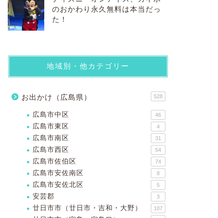
のおかわり永久無料は本当だっ
た！
地域別・他カテゴリー
お出かけ（広島県）
528
広島市中区
46
広島市東区
4
広島市南区
31
広島市西区
54
広島市佐伯区
74
広島市安佐南区
8
広島市安佐北区
5
安芸郡
3
廿日市市（廿日市・吉和・大野）
107