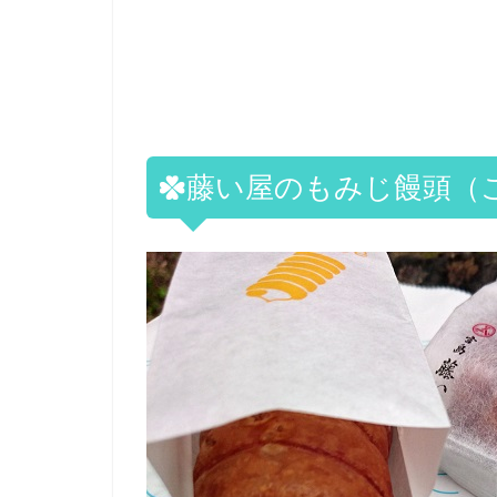
藤い屋のもみじ饅頭（