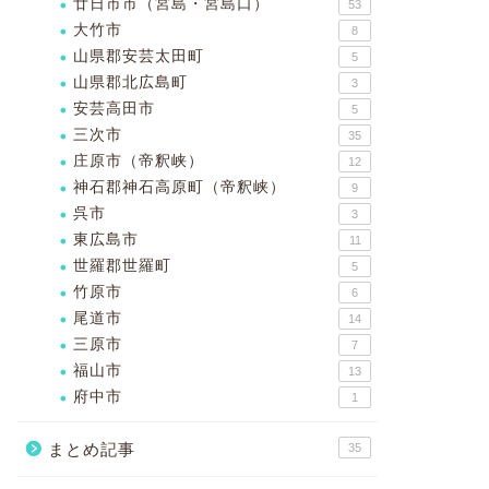
廿日市市（宮島・宮島口）
53
大竹市
8
山県郡安芸太田町
5
山県郡北広島町
3
安芸高田市
5
三次市
35
庄原市（帝釈峡）
12
神石郡神石高原町（帝釈峡）
9
呉市
3
東広島市
11
世羅郡世羅町
5
竹原市
6
尾道市
14
三原市
7
福山市
13
府中市
1
まとめ記事
35