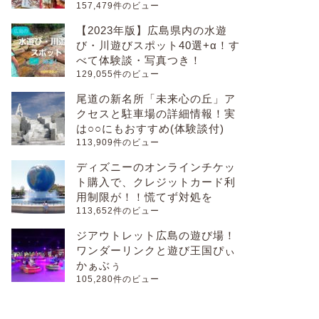
157,479件のビュー
【2023年版】広島県内の水遊
び・川遊びスポット40選+α！す
べて体験談・写真つき！
129,055件のビュー
尾道の新名所「未来心の丘」ア
クセスと駐車場の詳細情報！実
は○○にもおすすめ(体験談付)
113,909件のビュー
ディズニーのオンラインチケッ
ト購入で、クレジットカード利
用制限が！！慌てず対処を
113,652件のビュー
ジアウトレット広島の遊び場！
ワンダーリンクと遊び王国ぴぃ
かぁぶぅ
105,280件のビュー