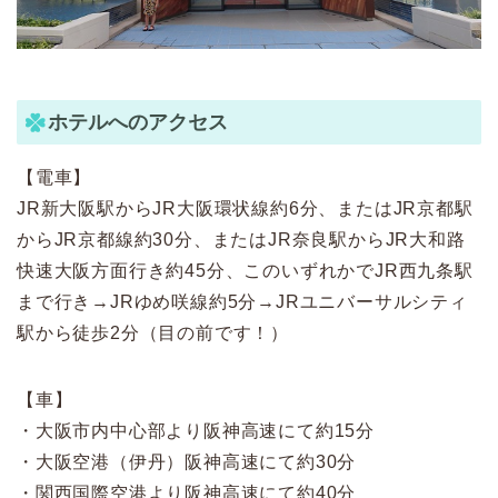
ホテルへのアクセス
【電車】
JR新大阪駅からJR大阪環状線約6分、またはJR京都駅
からJR京都線約30分、またはJR奈良駅からJR大和路
快速大阪方面行き約45分、このいずれかでJR西九条駅
まで行き→JRゆめ咲線約5分→JRユニバーサルシティ
駅から徒歩2分（目の前です！）
【車】
・大阪市内中心部より阪神高速にて約15分
・大阪空港（伊丹）阪神高速にて約30分
・関西国際空港より阪神高速にて約40分