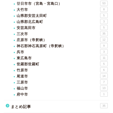
廿日市市（宮島・宮島口）
53
大竹市
8
山県郡安芸太田町
5
山県郡北広島町
3
安芸高田市
5
三次市
35
庄原市（帝釈峡）
12
神石郡神石高原町（帝釈峡）
9
呉市
3
東広島市
11
世羅郡世羅町
5
竹原市
6
尾道市
14
三原市
7
福山市
13
府中市
1
35
まとめ記事