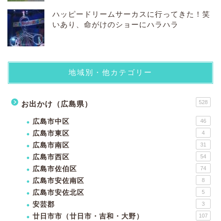
ハッピードリームサーカスに行ってきた！笑
いあり、命がけのショーにハラハラ
地域別・他カテゴリー
528
お出かけ（広島県）
広島市中区
46
広島市東区
4
広島市南区
31
広島市西区
54
広島市佐伯区
74
広島市安佐南区
8
広島市安佐北区
5
安芸郡
3
廿日市市（廿日市・吉和・大野）
107