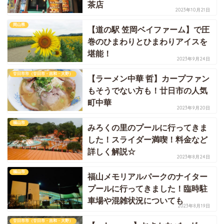
茶店
2023年10月21日
岡山県
【道の駅 笠岡ベイファーム】で圧
巻のひまわりとひまわりアイスを
堪能！
2023年9月24日
廿日市市（廿日市・吉和・大野）
【ラーメン中華 哲】カープファン
もそうでない方も！廿日市の人気
町中華
2023年9月20日
福山市
みろくの里のプールに行ってきま
した！スライダー満喫！料金など
詳しく解説☆
2023年8月24日
福山市
福山メモリアルパークのナイター
プールに行ってきました！臨時駐
車場や混雑状況についても
2023年8月19日
廿日市市（廿日市・吉和・大野）