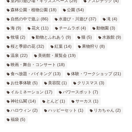
室内の遊び場・キッズスペース
(29)
アスレチック
(4)
森林公園・植物公園
(18)
公園
(54)
自然の中で遊ぶ
(86)
水遊び・川遊び
(37)
滝
(4)
海
(9)
花火
(11)
チームラボ
(4)
動物園
(3)
牧場
(2)
動物とふれあう
(9)
猫
(5)
水族館
(9)
桜と季節の花
(32)
紅葉
(14)
果物狩り
(8)
温泉
(22)
美術館・展覧会
(19)
映画・舞台・コンサート
(18)
食べ放題・バイキング
(13)
体験・ワークショップ
(21)
お仕事体験
(5)
美容院
(1)
クリスマス
(3)
イルミネーション
(17)
パワースポット
(7)
神社仏閣
(14)
とんど
(1)
サーカス
(1)
ハロウィン
(2)
ハッピーセット
(1)
リカちゃん
(2)
福袋
(5)