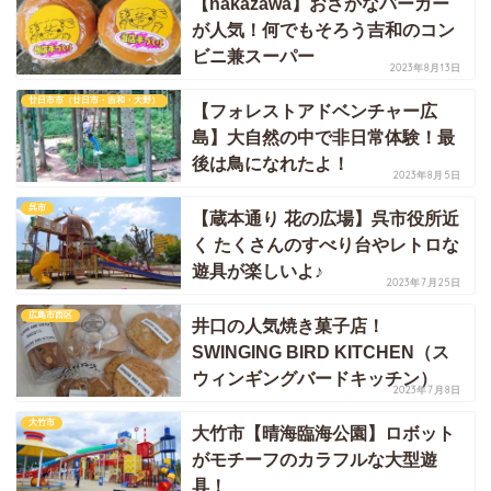
【nakazawa】おさかなバーガー
が人気！何でもそろう吉和のコン
ビニ兼スーパー
2023年8月13日
廿日市市（廿日市・吉和・大野）
【フォレストアドベンチャー広
島】大自然の中で非日常体験！最
後は鳥になれたよ！
2023年8月5日
呉市
【蔵本通り 花の広場】呉市役所近
く たくさんのすべり台やレトロな
遊具が楽しいよ♪
2023年7月25日
広島市西区
井口の人気焼き菓子店！
SWINGING BIRD KITCHEN（ス
ウィンギングバードキッチン）
2023年7月8日
大竹市
大竹市【晴海臨海公園】ロボット
がモチーフのカラフルな大型遊
具！