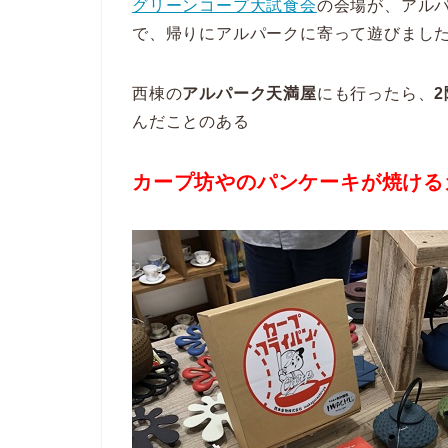
グリーンコープ大試食会
の会場が、アル
で、帰りにアルパークに寄って遊びまし
西棟の
アルパーク天満屋
にも行ったら、
んだことのある
カープ坊やのパンケーキが焼ける