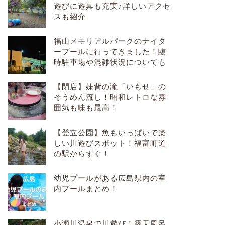
遊びに遊具も充実♪詳しいアクセ
スも紹介
福山メモリアルパークのナイタ
ープールに行ってきました！臨
時駐車場や混雑状況についても
【閉店】妹背の滝「いもせ」の
そうめん流し！昭和レトロな雰
囲気も味も最高！
【登立公園】魚もいっぱいで楽
しい川遊びスポット！福富町道
の駅からすぐ！
幼児プールがある広島県内の室
内プールまとめ！
小瀬川温泉で川遊び！露天風呂