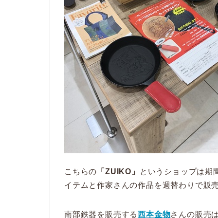
こちらの
「ZUIKO」
というショップは期
イテムと作家さんの作品を週替わりで販
南部鉄器を販売する
西本金物
さんの販売は