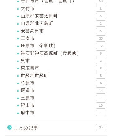
廿日市市（宮島・宮島口）
53
大竹市
8
山県郡安芸太田町
5
山県郡北広島町
3
安芸高田市
5
三次市
35
庄原市（帝釈峡）
12
神石郡神石高原町（帝釈峡）
9
呉市
3
東広島市
11
世羅郡世羅町
5
竹原市
6
尾道市
14
三原市
7
福山市
13
府中市
1
まとめ記事
35