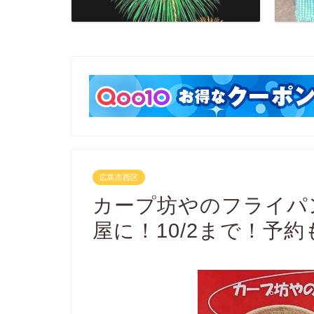
広島市西区
カープ坊やのフライパ
屋に！10/2まで！予