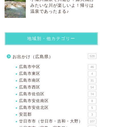
みたいな川が楽しいよ！帰りは
温泉であったまる♪
地域別・他カテゴリー
お出かけ（広島県）
528
広島市中区
46
広島市東区
4
広島市南区
31
広島市西区
54
広島市佐伯区
74
広島市安佐南区
8
広島市安佐北区
5
安芸郡
3
廿日市市（廿日市・吉和・大野）
107