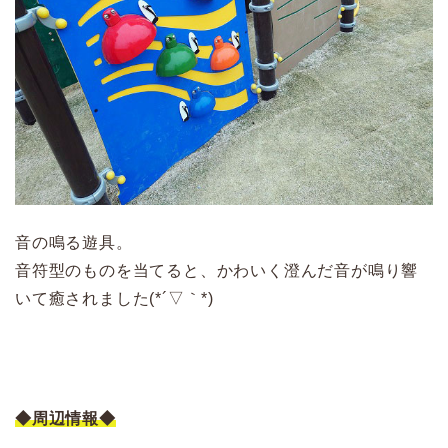
音の鳴る遊具。
音符型のものを当てると、かわいく澄んだ音が鳴り響
いて癒されました(*´▽｀*)
◆周辺情報◆