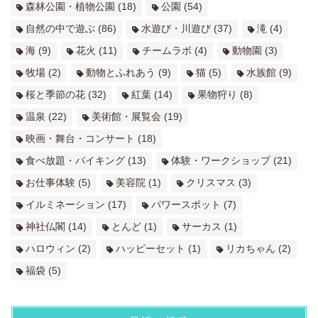
森林公園・植物公園
(18)
公園
(54)
自然の中で遊ぶ
(86)
水遊び・川遊び
(37)
滝
(4)
海
(9)
花火
(11)
チームラボ
(4)
動物園
(3)
牧場
(2)
動物とふれあう
(9)
猫
(5)
水族館
(9)
桜と季節の花
(32)
紅葉
(14)
果物狩り
(8)
温泉
(22)
美術館・展覧会
(19)
映画・舞台・コンサート
(18)
食べ放題・バイキング
(13)
体験・ワークショップ
(21)
お仕事体験
(5)
美容院
(1)
クリスマス
(3)
イルミネーション
(17)
パワースポット
(7)
神社仏閣
(14)
とんど
(1)
サーカス
(1)
ハロウィン
(2)
ハッピーセット
(1)
リカちゃん
(2)
福袋
(5)