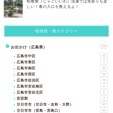
蛇喰磐（じゃぐいいわ）浅瀬では魚取りも楽
しい！裏の入口を教えるよ！
地域別・他カテゴリー
528
お出かけ（広島県）
広島市中区
46
広島市東区
4
広島市南区
31
広島市西区
54
広島市佐伯区
74
広島市安佐南区
8
広島市安佐北区
5
安芸郡
3
廿日市市（廿日市・吉和・大野）
107
廿日市市（宮島・宮島口）
53