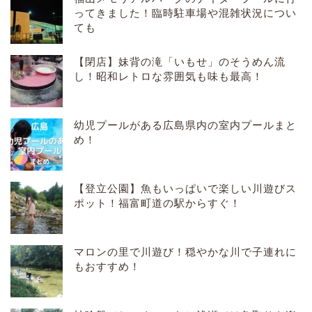
ってきました！臨時駐車場や混雑状況につい
ても
【閉店】妹背の滝「いもせ」のそうめん流
し！昭和レトロな雰囲気も味も最高！
幼児プールがある広島県内の室内プールまと
め！
【登立公園】魚もいっぱいで楽しい川遊びス
ポット！福富町道の駅からすぐ！
マロンの里で川遊び！穏やかな川で子連れに
もおすすめ！