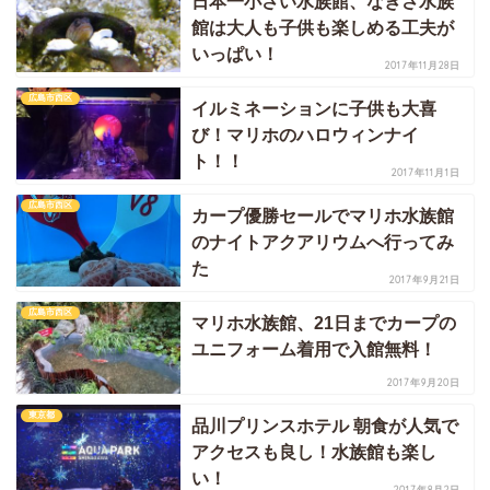
日本一小さい水族館、なぎさ水族
館は大人も子供も楽しめる工夫が
いっぱい！
2017年11月28日
広島市西区
イルミネーションに子供も大喜
び！マリホのハロウィンナイ
ト！！
2017年11月1日
広島市西区
カープ優勝セールでマリホ水族館
のナイトアクアリウムへ行ってみ
た
2017年9月21日
広島市西区
マリホ水族館、21日までカープの
ユニフォーム着用で入館無料！
2017年9月20日
東京都
品川プリンスホテル 朝食が人気で
アクセスも良し！水族館も楽し
い！
2017年8月2日