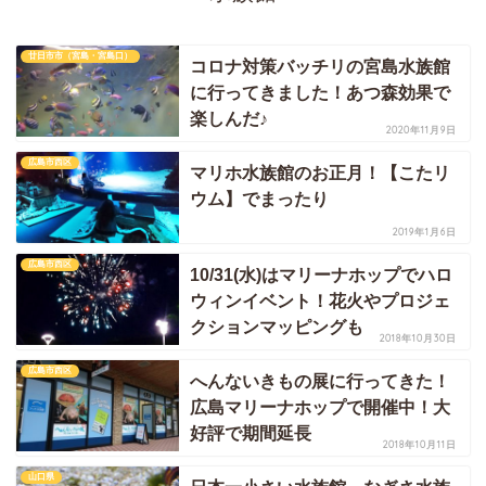
廿日市市（宮島・宮島口）
コロナ対策バッチリの宮島水族館
に行ってきました！あつ森効果で
楽しんだ♪
2020年11月9日
広島市西区
マリホ水族館のお正月！【こたリ
ウム】でまったり
2019年1月6日
広島市西区
10/31(水)はマリーナホップでハロ
ウィンイベント！花火やプロジェ
クションマッピングも
2018年10月30日
広島市西区
へんないきもの展に行ってきた！
広島マリーナホップで開催中！大
好評で期間延長
2018年10月11日
山口県