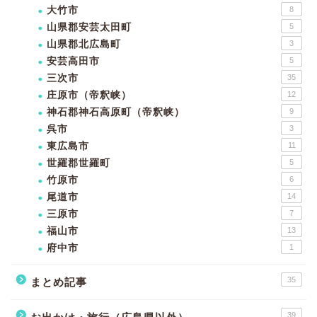
大竹市
8
山県郡安芸太田町
5
山県郡北広島町
3
安芸高田市
5
三次市
35
庄原市（帝釈峡）
12
神石郡神石高原町（帝釈峡）
9
呉市
3
東広島市
11
世羅郡世羅町
5
竹原市
6
尾道市
14
三原市
7
福山市
13
府中市
1
35
まとめ記事
39